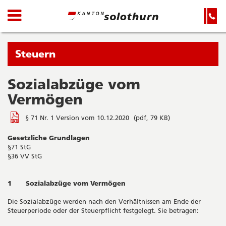
Kanton
Navigation
Hauptnavigation
Service-
Navigation
Solothurn
und
Wichtige
Suche
Seiten
Sie
Steuern
befinden
sich
Sozialabzüge vom
Startseite
Hauptnavigation
gerade
Vermögen
Inhalt
in:
Sitemap
§ 71 Nr. 1 Version vom 10.12.2020
(pdf, 79 KB)
Suche
Gesetzliche Grundlagen
§71 StG
§36 VV StG
1 Sozialabzüge vom Vermögen
Die Sozialabzüge werden nach den Verhältnissen am Ende der
Steuerperiode oder der Steuerpflicht festgelegt. Sie betragen: