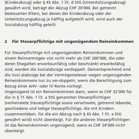
(Kinderabzug) oder § 43 Abs. 1 lit. d StG (Unterstützungsabzug)
gewährt wird, beträgt der Abzug CHF 20‘000. Bei getrennt
besteuerten Eltern, bei denen der Kinderabzug oder der
Unterstützungsabzug je hälftig aufgeteilt wird, wird auch der
Sozialabzug hälftig geteilt.
2 Für Steuerpflichtige mit ungenügendem Reineinkommen
Für Steuerpflichtige mit ungenügendem Reineinkommen und
einem Reinvermögen von nicht mehr als CHF 200’000, die oder
deren Ehegatten erwerbsunfähig oder beschränkt erwerbsfähig
sind, werden die Sozialabzüge verdoppelt. Dementsprechend sind
die Sozi-alabzüge bei der Vermögenssteuer wegen ungenügenden
Reineinkommens nur zu ver-doppeln, wenn die Berechtigung zum
Bezug einer AHV- oder IV-Rente vorliegt.
Ungenügend ist ein Reineinkommen dann, wenn es CHF 32’000 für
die in § 71 Abs. 1 lit. a StG genannten Steuerpflichtigen
(verheiratete Steuerpflichtige sowie verwitwete, getrennt lebende,
geschiedene und ledige Steuerpflichtige, die mit Kindern
zusammenleben, für die ein Abzug nach § 43 Abs. 1 lit. a StG
gewährt wird) nicht übersteigt. Für die anderen Steuerpflichtigen
ist das Reineinkommen ungenügend, wenn es CHF 24’000 nicht
übersteigt.