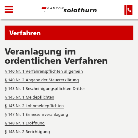
Kanton
Navigation
Hauptnavigation
Service-
Navigation
Solothurn
und
Wichtige
Suche
Seiten
Sie
Verfahren
befinden
sich
Veranlagung im
Startseite
Hauptnavigation
gerade
ordentlichen Verfahren
Inhalt
in:
Sitemap
§ 140 Nr. 1 Verfahrenspflichten allgemein
Suche
§ 140 Nr. 2 Abgabe der Steuererklärung
§ 143 Nr. 1 Bescheinigungspflichten Dritter
§ 145 Nr. 1 Meldepflichten
§ 145 Nr. 2 Lohnmeldepflichten
§ 147 Nr. 1 Ermessensveranlagung
§ 148 Nr. 1 Eröffnung
§ 148 Nr. 2 Berichtigung