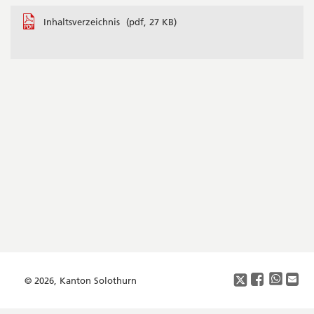
Seitenleiste
Inhaltsverzeichnis
(pdf, 27 KB)
Footer
Copyright
Social
Media
© 2026, Kanton Solothurn