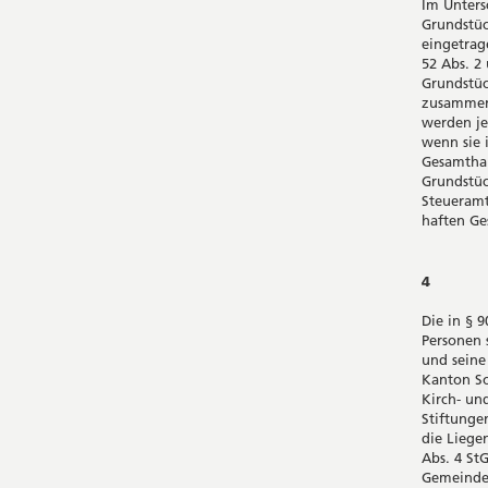
Im Unters
Grundstüc
eingetrag
52 Abs. 2 
Grundstüc
zusammen
werden je
wenn sie 
Gesamthan
Grundstüc
Steueramt
haften Ge
4 Ste
Die in § 
Personen 
und seine
Kanton So
Kirch- un
Stiftunge
die Liege
Abs. 4 St
Gemeinden