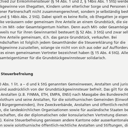
chied zur Einkommenssteuer (§ 14 Abs. 1 und 2, § 14bis Abs. 1 StG) werd
kgewinne von Ehegatten, Kindern unter elterlicher Sorge und Personen 
ener Partnerschaft nicht zusammengerechnet, sondern je selbständig best
und § 14bis Abs. 2 StG). Dabei spielt es keine Rolle, ob Ehegatten je eige
ke veräussern oder gemeinsam ihre Anteile an einem Grundstück, die sie
 im Mit- oder Gesamteigentum hielten. Denn auch Mit- oder Gesamteig
weils nur für ihren Gewinnanteil besteuert (§ 52 Abs. 3 StG) und zwar sel
ihre Anteile gemeinsam, d.h. das ganze Grundstück, verkaufen. Bei
dschaften ist folglich jedem Gesamthänder die Steuererklärung für die
kgewinne zuzustellen, solange sie nicht von sich aus oder auf Aufforder
es einen gemeinsamen Vertreter bezeichnet haben (§ 15 Abs. 4 StG). Alle
samteigentümer für die Grundstückgewinnsteuer solidarisch.
uerbefreiung
90 Abs. 1 lit. a – d und k StG genannten Gemeinwesen, Anstalten und juris
sind ausdrücklich von der Grundstückgewinnsteuer befreit. Das gilt für 
 Anstalten (z.B. FINMA, ETH, EMPA, ENSI) nach Massgabe des Bundesrecht
lothurn und seine Anstalten, für die solothurnischen Gemeinden (Einwoh
d Bürgergemeinden), ihre Zweckverbände, Anstalten und öffentlich-recht
n, die landeskirchlichen Organisationen sowie für ausländische Staaten b
nschaften, die der diplomatischen oder konsularischen Vertretung dienen 
G). Keine Steuerbefreiung geniessen andere Kantone oder ausserkantonal
 sowie solothurnische öffentlich-rechtliche Anstalten und Stiftungen, d