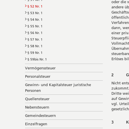
oder die 
§ 52 Nr. 1
andere üb
Geschäfts
§ 53 Nr. 1
öffentlic
§ 54 Nr. 1
Verfahren
§ 55 Nr. 1
dann, wen
§ 56 Nr. 1
einer pri
Steuerpfl
§ 57 Nr. 1
Vollmacht
§ 58 Nr. 1
Übernahme
§ 59 Nr. 1
steuerbar
Erlöses bi
§ 59bis Nr. 1
Vermögenssteuer
2 Gewin
Personalsteuer
Nicht ent
Gewinn- und Kapitalsteuer juristische
zukommt. 
Personen
Dritte wei
auf Gewin
Quellensteuer
vgl. Urte
Nebensteuern
gesetzlic
Gemeindesteuern
3 Keine
Einzelfragen