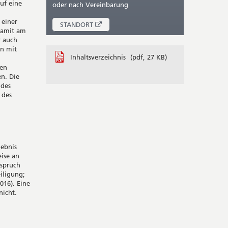
uf eine
oder nach Vereinbarung
 einer
ÖFFNET
STANDORT
 damit am
IN
r auch
NEUEM
nn mit
FENSTER
Inhaltsverzeichnis
(pdf, 27 KB)
den
n. Die
 des
 des
gebnis
ise an
nspruch
iligung;
016). Eine
nicht.