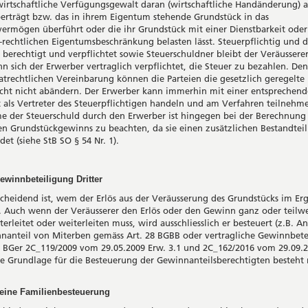
wirtschaftliche Verfügungsgewalt daran (wirtschaftliche Handänderung) a
erträgt bzw. das in ihrem Eigentum stehende Grundstück in das
vermögen überführt oder die ihr Grundstück mit einer Dienstbarkeit oder
h-rechtlichen Eigentumsbeschränkung belasten lässt. Steuerpflichtig und
 berechtigt und verpflichtet sowie Steuerschuldner bleibt der Veräussere
n sich der Erwerber vertraglich verpflichtet, die Steuer zu bezahlen. De
vatrechtlichen Vereinbarung können die Parteien die gesetzlich geregelte
icht nicht abändern. Der Erwerber kann immerhin mit einer entsprechen
 als Vertreter des Steuerpflichtigen handeln und am Verfahren teilnehme
 der Steuerschuld durch den Erwerber ist hingegen bei der Berechnung
en Grundstückgewinns zu beachten, da sie einen zusätzlichen Bestandteil
ldet (siehe StB SO § 54 Nr. 1).
nbeteiligung Dritter
scheidend ist, wem der Erlös aus der Veräusserung des Grundstücks im Er
Auch wenn der Veräusserer den Erlös oder den Gewinn ganz oder teilwe
terleitet oder weiterleiten muss, wird ausschliesslich er besteuert (z.B. A
nanteil von Miterben gemäss Art. 28 BGBB oder vertragliche Gewinnbete
il BGer 2C_119/2009 vom 29.05.2009 Erw. 3.1 und 2C_162/2016 vom 29.09.2
he Grundlage für die Besteuerung der Gewinnanteilsberechtigten besteht 
 Familienbesteuerung