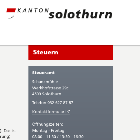
Seitenleiste
Sie
Steuern
befinden
sich
Steueramt
gerade
Schanzmühle
in:
Werkhofstrasse 29c
4509 Solothurn
Telefon 032 627 87 87
Öffnet
Kontaktformular
in
neuem
Öffnungszeiten:
Fenster
Montag - Freitag
. Das ist
erung)
08:00 - 11:30 / 13:30 - 16:30