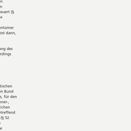
en
in
euert (§
ne
entümer
bst dann,
ung des
rdings
tischen
den Bund
s, für den
ner-,
lichen
etreffend
(§ 52
e
ie